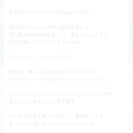
麦茶やルイボスティーがお勧めです🫶
毎日のアルコール摂取と発汗が激しく、
常に脱水症状気味な私こそ、誰よりもたくさん
水分を取らないといけませんね🤭
*⋆꒰ঌ┈┈┈┈┈┈┈┈┈໒꒱⋆*
画像は、優しいお兄さまからいただいた
ピーチフレーバーのスパークリングワイン🍑‎⸒⸒
ベリーニカクテルからインスピレーションを得て
造られたお酒とのことです😊🍸️
これまでお店で飲んだ中で、一番美味しくて
あっという間になくなっちゃいました🥹