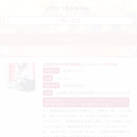
（1件中 1件を表示中）
一覧へ戻る
PAGE TOP
SHOP INFORMATION
広島県広島市中区薬研堀のセクキャバ FORTUNE
営業時間
20:00〜ラスト
業種
セクキャバ
電話番号
082-240-0115
住所
広島県広島市中区薬研堀7-8 ステイタス21ビル2F
安心と信頼のパシフィックグループのフォーチューン!
毎日違う衣装でかわいい娘が貴方をお出迎え♪
広く清潔感溢れる店内が自慢です。 席数は一般シートが25
席、VIPルームが14席。 お一人様でも団体様でもご利用い
ただけます。 【明朗会計なお店】 表示している金額しかい
ただきません！ 追加料金を別途いただくこともありませ
ん。 tax代も頂くこともありません。 お客様の飲み物もキ
ャストの飲み物も全て飲み放題となっております。