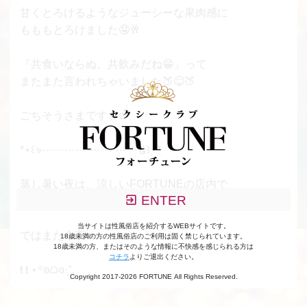
甘くとろけるようなジューシーな果肉感に
もももとろけました🤤🥂
『共食いならぬ、共飲みだね😁』って
またまた言われちゃいました🍑😋🍑
ごちそうさまです🐥ᰔᩚ
*⋆꒰ঌ┈┈┈┈┈┈┈┈┈໒꒱⋆*
蒸し暑い夜は、涼しいFORTUNEの店内で
ENTER
まったり過ごしましょ👗✧*｡
当サイトは性風俗店を紹介するWEBサイトです。
ではまた今夜💋
18歳未満の方の性風俗店のご利用は固く禁じられています。
18歳未満の方、またはそのような情報に不快感を感じられる方は
コチラ
よりご退出ください。
ŧ ŧ ⋆꙳ʚᜊɞ·̩͙°.
Copyright 2017-2026 FORTUNE All Rights Reserved.