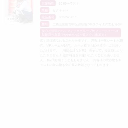
営業時間
20:00〜ラスト
業種
セクキャバ
電話番号
082-240-0115
住所
広島県広島市中区薬研堀7-8 ステイタス21ビル2F
安心と信頼のパシフィックグループのフォーチューン!
毎日違う衣装でかわいい娘が貴方をお出迎え♪
広く清潔感溢れる店内が自慢です。 席数は一般シートが25
席、VIPルームが14席。 お一人様でも団体様でもご利用い
ただけます。 【明朗会計なお店】 表示している金額しかい
ただきません！ 追加料金を別途いただくこともありませ
ん。 tax代も頂くこともありません。 お客様の飲み物もキ
ャストの飲み物も全て飲み放題となっております。