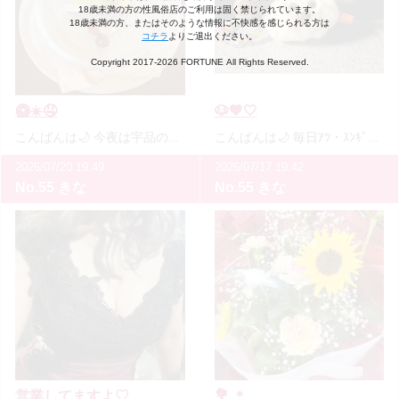
18歳未満の方の性風俗店のご利用は固く禁じられています。
18歳未満の方、またはそのような情報に不快感を感じられる方は
コチラ
よりご退出ください。
Copyright 2017-2026 FORTUNE All Rights Reserved.
🥝☀️🤤
🐶🤎🤍
こんばんは🌙 今夜は宇品の花火大会だそうですね🎆 浴衣着て、串焼き食べて、 イカ焼き食べて ベビー…
こんばんは🌙 毎日ｱﾂ・ｽﾝｷﾞですね🫠☀️ ハンディファンが手放せません、、 最近、この『mojojojo』に …
2026/07/20 19:49
2026/07/17 19:42
No.55 きな
No.55 きな
営業してますよ♡
💐.＊。