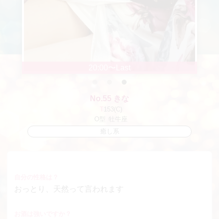
20:00〜Last
No.55 きな
T
153(C)
O型
牡牛座
癒し系
自分の性格は？
おっとり、天然って言われます
お酒は強いですか？