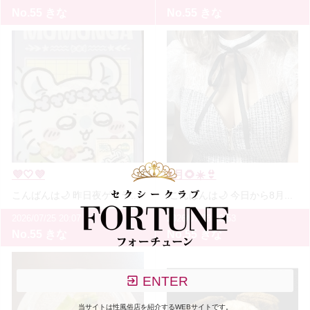
No.55 きな
No.55 きな
💜🤍💜
8月🌻☀️👙
こんばんは🌙 昨日夜ゲリラ豪雨の中🌩️ 推しを探しに行ってきました💜笑 セブンイレブンとコラボして…
こんばんは🌙 今日から8月！暑すぎ🫠☀️ 最近ほぼ毎日アイス食べてます、、🤤 わたしはチョコレート味、…
2026/07/25 20:07
2026/07/23 19:53
No.55 きな
No.55 きな
ENTER
当サイトは性風俗店を紹介するWEBサイトです。