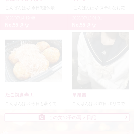
こんばんは🌙 今日3連休最終日💦 みなさまどんな連休を 過ごされましたか？♡ またお話し聴かせてくだ…
こんばんは🌙 ステキなお花💐をいただいて とーっても嬉しいです🥹🫶 ありがとうございます🌻 今日も…
2026/07/14 19:48
2026/07/12 01:31
No.55 きな
No.55 きな
たこ焼き🐙！
🎀🎀🎀
こんばんは🌙 今日も暑くて焦げそうでした🫠 どうしてもしょっぱいのが食べたくなって！ 【塩たこ焼き…
こんばんは🌙 昨日"ポリスです👮🏼"って言って 今までポリスの日はあの黒い衣装着た 写メを載…
この女の子の写メ日記