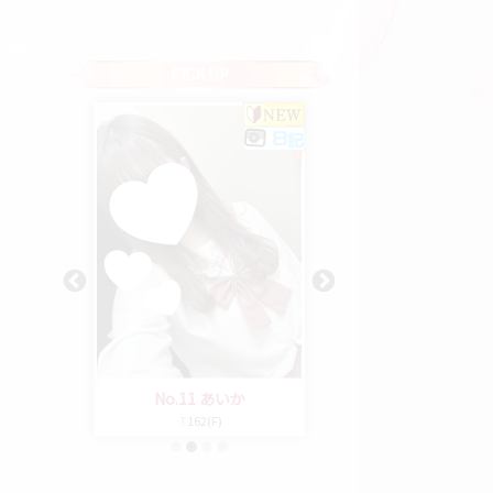
PICK UP
さくら
No.11 あいか
No.2 ゆな
6(D)
T
162(F)
23歳
T
150(D)