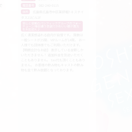
で
082-240-0115
電話番号
広島県広島市中区薬研堀7-8 ステイ
住所
タス21ビル2F
安心と信頼のパシフィックグループのフォー
チューン!毎日違う衣装でかわいい娘が貴方
をお出迎え♪
広く清潔感溢れる店内が自慢です。 席数は
一般シートが25席、VIPルームが14席。 お一
人様でも団体様でもご利用いただけます。
【明朗会計なお店】 表示している金額しか
いただきません！ 追加料金を別途いただく
こともありません。 tax代も頂くこともあり
ません。 お客様の飲み物もキャストの飲み
物も全て飲み放題となっております。