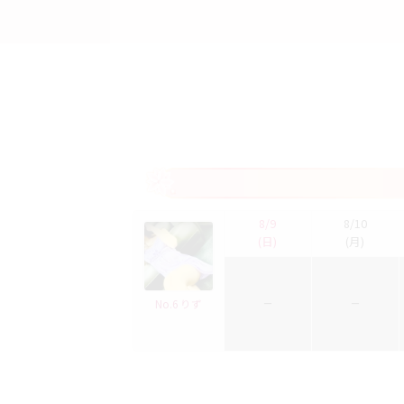
8/9
8/10
(日)
(月)
No.6 りず