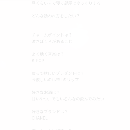
昼くらいまで寝て部屋でゆっくりする
どんな誘われ方をしたい？
チャームポイントは？
泣きぼくろがあること
よく聴く音楽は？
K-POP
買って欲しいプレゼントは？
今欲しいのはYSLのリップ
好きなお酒は？
甘いやつ、でもいろんなの飲んでみたい
No.28 ゆの
No.3 
20歳
23歳
T
16
好きなブランドは？
CHANEL