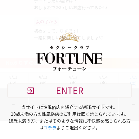
デートしたい場所は？
おしゃれでおいしいお店行ってみたい!
女の子から
初めまして、りずです!
一緒に楽しい時間を過ごしましょ♡
No.6 りずの出勤表
8/11
8/12
8/13
8/14
8/15
(火)
(水)
(木)
(金)
(土)
ENTER
当サイトは性風俗店を紹介するWEBサイトです。
18歳未満の方の性風俗店のご利用は固く禁じられています。
18歳未満の方、またはそのような情報に不快感を感じられる方
は
コチラ
よりご退出ください。