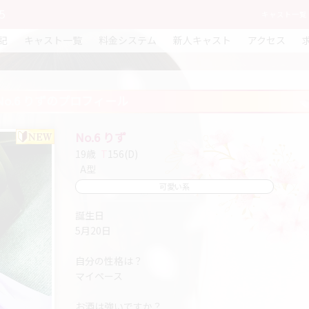
5
キャスト一覧｜
記
キャスト一覧
料金システム
新人キャスト
アクセス
No.6 りずのプロフィール
No.6 りず
19歳
T
156(D)
A型
可愛い系
誕生日
5月20日
自分の性格は？
マイペース
お酒は強いですか？