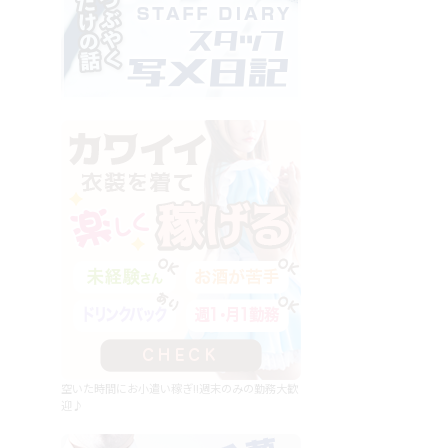
空いた時間にお小遣い稼ぎ!!週末のみの勤務大歓
迎♪